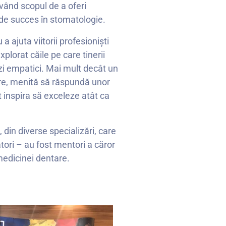
având scopul de a oferi
ă de succes în stomatologie.
ajuta viitorii profesioniști
plorat căile pe care tinerii
izi empatici. Mai mult decât un
are, menită să răspundă unor
 inspira să exceleze atât ca
din diverse specializări, care
tori – au fost mentori a căror
medicinei dentare.