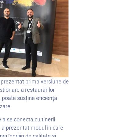
 a prezentat prima versiune de
tionare a restaurărilor
a poate susține eficiența
izare.
 a se conecta cu tinerii
60 a prezentat modul în care
 îngrijiri de calitate și