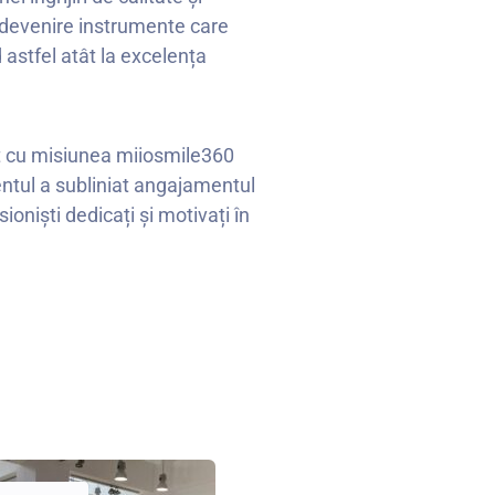
în devenire instrumente care
 astfel atât la excelența
ect cu misiunea miiosmile360
ntul a subliniat angajamentul
oniști dedicați și motivați în