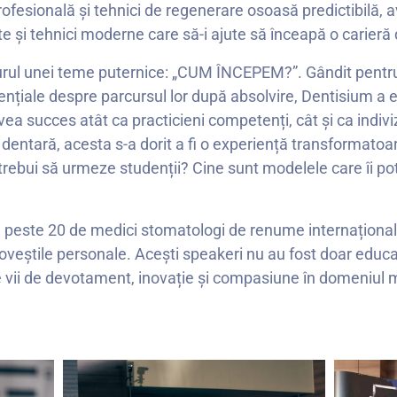
ofesională și tehnici de regenerare osoasă predictibilă, 
nte și tehnici moderne care să-i ajute să înceapă o carier
urul unei teme puternice: „CUM ÎNCEPEM?”. Gândit pentru a 
nțiale despre parcursul lor după absolvire, Dentisium a ex
ea succes atât ca practicieni competenți, cât și ca indiv
dentară, acesta s-a dorit a fi o experiență transformato
trebui să urmeze studenții? Cine sunt modelele care îi pot
 peste 20 de medici stomatologi de renume internațional, 
poveștile personale. Acești speakeri nu au fost doar educa
e vii de devotament, inovație și compasiune în domeniul 