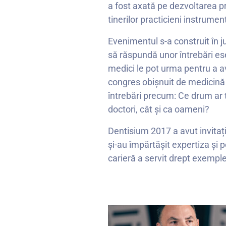
a fost axată pe dezvoltarea pr
tinerilor practicieni instrume
Evenimentul s-a construit în j
să răspundă unor întrebări ese
medici le pot urma pentru a av
congres obișnuit de medicină 
întrebări precum: Ce drum ar 
doctori, cât și ca oameni?
Dentisium 2017 a avut invitați
și-au împărtășit expertiza și 
carieră a servit drept exempl