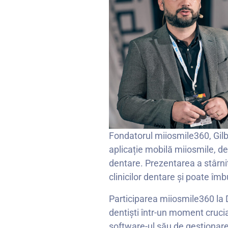
Fondatorul miiosmile360, Gilbe
aplicație mobilă miiosmile, 
dentare. Prezentarea a stârnit
clinicilor dentare și poate îmb
Participarea miiosmile360 la D
dentiști într-un moment crucial
software-ul său de gestionare a