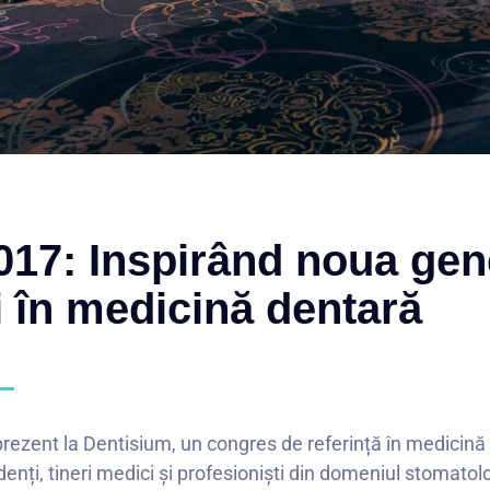
017: Inspirând noua gen
i în medicină dentară
prezent la Dentisium, un congres de referință în medicină
denți, tineri medici și profesioniști din domeniul stomato