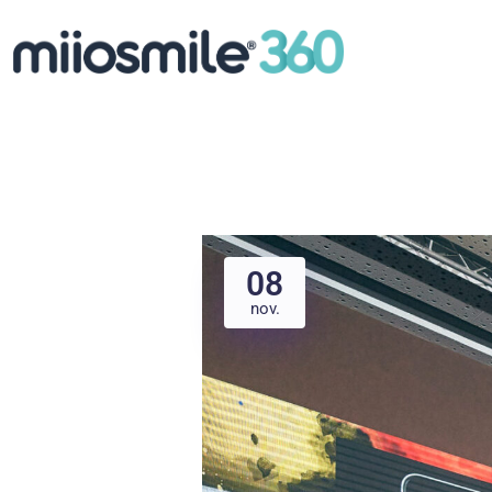
08
nov.