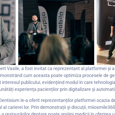
rt Vasile, a fost invitat ca reprezentant al platformei și
demonstrând cum aceasta poate optimiza procesele de ges
 interesul publicului, evidențiind modul în care tehnologi
unătăți experiența pacienților prin digitalizare și automat
entisium le-a oferit reprezentanților platformei ocazia de
 al carierei lor. Prin demonstrații și discuții, miiosmile3
 restaurărilor dentare poate sprijini medicii în oferirea unei