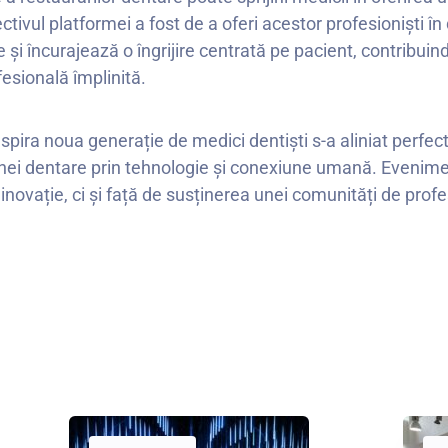
ectivul platformei a fost de a oferi acestor profesioniști 
și încurajează o îngrijire centrată pe pacient, contribuind
fesională împlinită.
inspira noua generație de medici dentiști s-a aliniat perf
ei dentare prin tehnologie și conexiune umană. Evenime
novație, ci și față de susținerea unei comunități de profesi