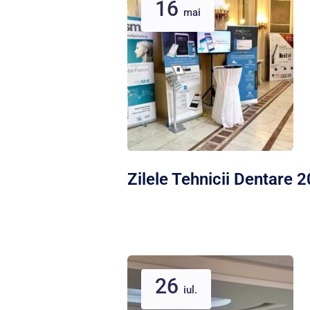
16
mai
Zilele Tehnicii Dentare 
26
iul.