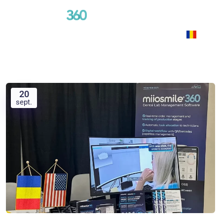
RO
20
sept.