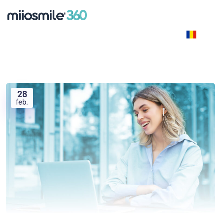
RO
28
feb.