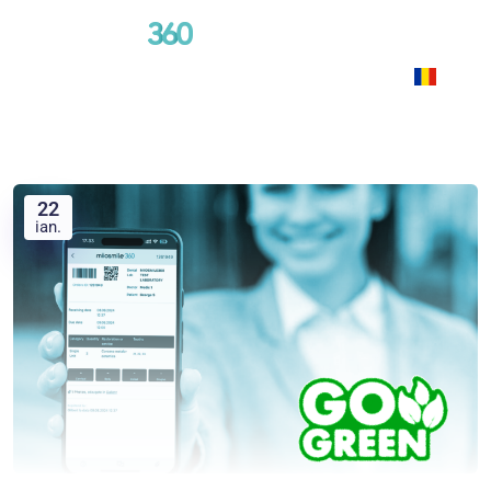
RO
22
ian.